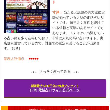
ト
寸評：
当たると話題の実力派鑑定
師が揃っている大型の電話占いサ
イトです。10年近く運営を続けて
いる信頼と実績のあるサイトでも
あります。メディアに出演してい
る占い師も多く在籍しており、非常に人気の高い占いサイト。実
店舗も運営しているので、対面での鑑定も受けることが出来ま
す。[18禁]
管理人評価点：
♥♥♥♥♥
↓↓↓ さっそく占ってみる ↓↓↓
新規最大6,000円分の特典プレゼント
[PR] 電話占いウィル公式ページ