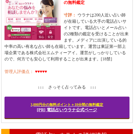
の無料鑑定
寸評：
ウラナは200人近い占い師
が在籍している大手の電話占いサ
イトです。電話占いとメール占い
の2種類の鑑定を受けることが出来
ます。メディアに出演している的
中率の高い有名な占い師も在籍しています。運営は東証第一部上
場企業である株式会社エムティーアイ。運営がしっかりしている
ので、何方でも安心して利用することが出来ます。[18禁]
管理人評価点：
♥♥♥♥♥
↓↓↓ さっそく占ってみる ↓↓↓
3,000円分の無料ポイント＋10分間の無料鑑定
[PR] 電話占いウラナ公式ページ