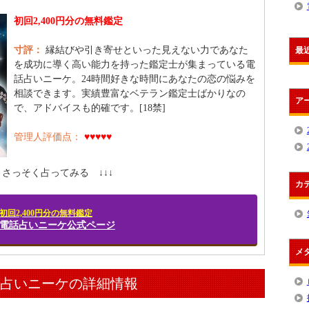
初回2,400円分の無料鑑定
寸評：
縁結びや引き寄せといった見えない力であなた
最
を成功に導く高い能力を持った鑑定士が集まっている電
話占いニーケ。24時間好きな時間にあなたの恋の悩みを
相談できます。実績豊富なベテラン鑑定士ばかりなの
ア
で、アドバイスも的確です。[18禁]
管理人評価点：
♥♥♥♥♥
↓ さっそく占ってみる ↓↓↓
カ
初回2,400円分の無料鑑定
R] 電話占いニーケ公式ページ
メ
話占いニーケの詳細情報