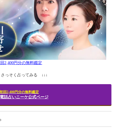
回2,400円分の無料鑑定
↓ さっそく占ってみる ↓↓↓
初回2,400円分の無料鑑定
R] 電話占いニーケ公式ページ
9