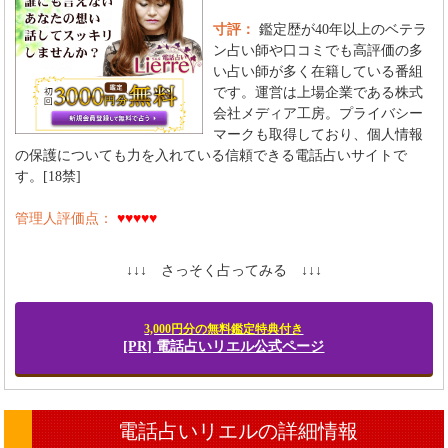
寸評：
鑑定歴が40年以上のベテラ
ン占い師や口コミでも高評価の多
い占い師が多く在籍している番組
です。運営は上場企業である株式
会社メディア工房。プライバシー
マークも取得しており、個人情報
の保護についても力を入れている信頼できる電話占いサイトで
す。[18禁]
管理人評価点：
♥♥♥♥♥
↓↓↓ さっそく占ってみる ↓↓↓
3,000円分の無料鑑定特典付き
[PR] 電話占いリエル公式ページ
電話占いリエルの詳細情報