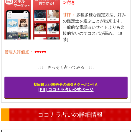
ン付き
寸評：
多種多様な鑑定方法、好み
の鑑定士を選ぶことが出来ます。
一般的な電話占いサイトよりも比
較的安いのでコスパが高め。[18
禁]
管理人評価点：
♥♥♥♥♥
↓↓↓ さっそく占ってみる ↓↓↓
初回最大3,000円分の値引きクーポン付き
[PR] ココナラ占い公式ページ
ココナラ占いの詳細情報